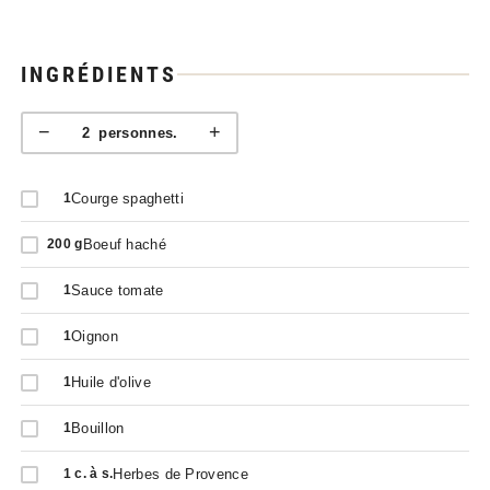
INGRÉDIENTS
−
+
2
personnes.
Courge spaghetti
1
Boeuf haché
200
g
Sauce tomate
1
Oignon
1
Huile d'olive
1
Bouillon
1
Herbes de Provence
1
c. à s.