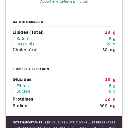
Apport énergétique principal
MATIÈRES GRASSES
Lipides (Total)
28 g
Saturés
8 g
Insaturés
20 g
Cholestérol
80 mg
GLUCIDES & PROTÉINES
Glucides
18 g
Fibres
6 g
Sucres
8 g
Protéines
22 g
Sodium
600 mg
NOTE IMPORTANTE :
LES VALEURS NUTRITIONNELLES PRÉSENTÉES
SONT DES ESTIMATIONS CALCULÉES SUR LA BASE D'INGRÉDIENTS