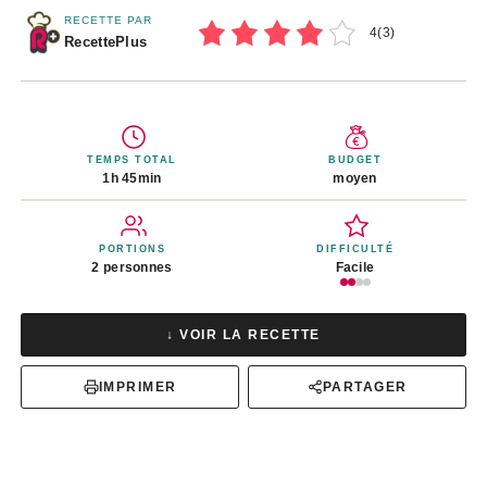
RECETTE PAR
4
(
3
)
RecettePlus
TEMPS TOTAL
BUDGET
1h 45min
moyen
PORTIONS
DIFFICULTÉ
2 personnes
Facile
↓ VOIR LA RECETTE
IMPRIMER
PARTAGER