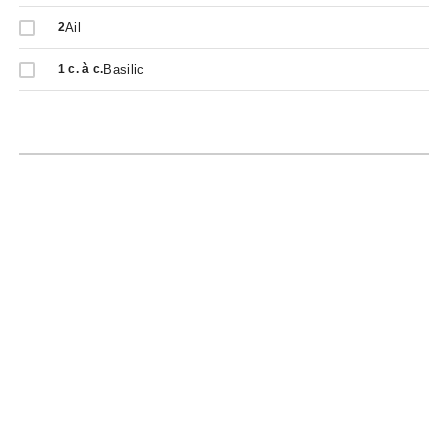
Ail
2
Basilic
1
c. à c.