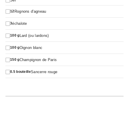
Sel
Rognons d'agneau
12
échalote
3
Lard (ou lardons)
100
g
Oignon blanc
100
g
Champignon de Paris
150
g
Sancerre rouge
0.5
bouteille