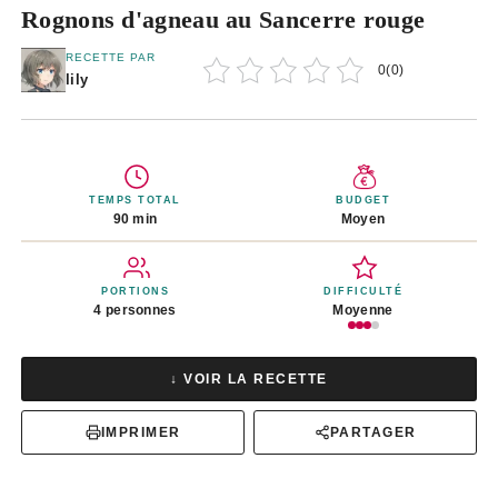
Rognons d'agneau au Sancerre rouge
RECETTE PAR
0
(
0
)
lily
TEMPS TOTAL
BUDGET
90 min
Moyen
PORTIONS
DIFFICULTÉ
4 personnes
Moyenne
↓ VOIR LA RECETTE
IMPRIMER
PARTAGER