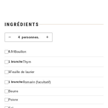
INGRÉDIENTS
−
+
4
personnes.
Bouillon
0.5
l
Thym
1
branche
Feuille de laurier
1
Romarin (facultatif)
1
branche
Beurre
Poivre