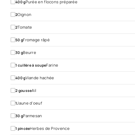
Purée en flocons préparée
400
g
Oignon
2
Tomate
2
Fromage râpé
50
g
Beurre
30
g
Farine
1
cuillère à soupe
Viande hachée
400
g
Ail
2
gousse
Jaune d'oeuf
1
Parmesan
30
g
Herbes de Provence
1
pincée