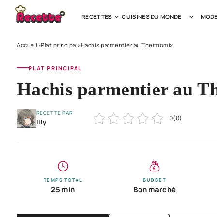
RECETTES
CUISINES DU MONDE
MODE
Accueil
Plat principal
Hachis parmentier au Thermomix
›
›
PLAT PRINCIPAL
Hachis parmentier au 
RECETTE PAR
0
(
0
)
lily
TEMPS TOTAL
BUDGET
25 min
Bon marché