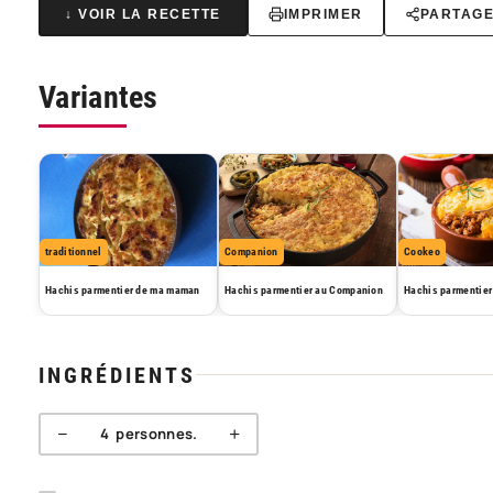
↓ VOIR LA RECETTE
IMPRIMER
PARTAG
Variantes
traditionnel
Companion
Cookeo
Hachis parmentier de ma maman
Hachis parmentier au Companion
Hachis parmentier
INGRÉDIENTS
−
+
4
personnes.