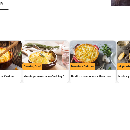
ER
Cooking Chef
Monsieur Cuisine
végétari
 au Cookeo
Hachis parmentier au Cooking Chef
Hachis parmentier au Monsieur Cuisine