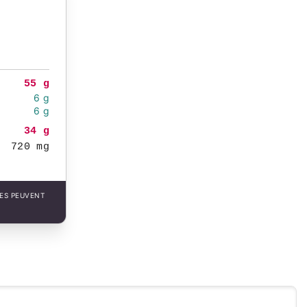
55 g
6 g
6 g
34 g
720 mg
LES PEUVENT