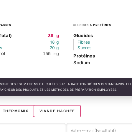
RASSES
GLUCIDES & PROTÉINES
Total)
Glucides
38 g
18 g
Fibres
és
20 g
Sucres
rol
155 mg
Protéines
Sodium
SONT DES ESTIMATIONS CALCULÉES SUR LA BASE D'INGRÉDIENTS STANDARDS. EL
FRAÎCHEUR DES PRODUITS ET LES MÉTHODES DE PRÉPARATION EMPLOYÉES.
THERMOMIX
VIANDE HACHÉE