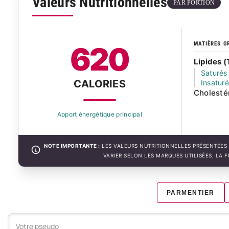
Valeurs Nutritionnelles
PAR PORTION
MATIÈRES G
620
Lipides (
Saturés
CALORIES
Insatur
Cholesté
Apport énergétique principal
NOTE IMPORTANTE :
LES VALEURS NUTRITIONNELLES PRÉSENTÉES 
VARIER SELON LES MARQUES UTILISÉES, LA 
PARMENTIER