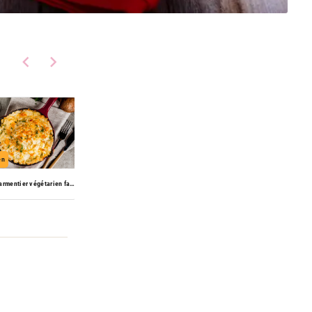
en
Hachis parmentier végétarien façon Lina