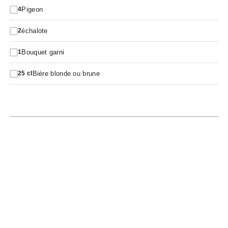
Pigeon
4
échalote
2
Bouquet garni
1
Bière blonde ou brune
25
cl