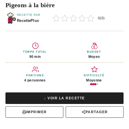
Pigeons à la bière
RECETTE PAR
0
(
0
)
RecettePlus
TEMPS TOTAL
BUDGET
90 min
Moyen
PORTIONS
DIFFICULTÉ
4 personnes
Moyenne
↓ VOIR LA RECETTE
IMPRIMER
PARTAGER