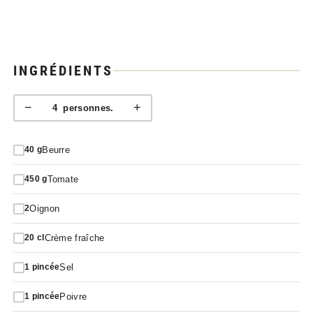
INGRÉDIENTS
−
+
4
personnes.
Beurre
40
g
Tomate
450
g
Oignon
2
Crème fraîche
20
cl
Sel
1
pincée
Poivre
1
pincée