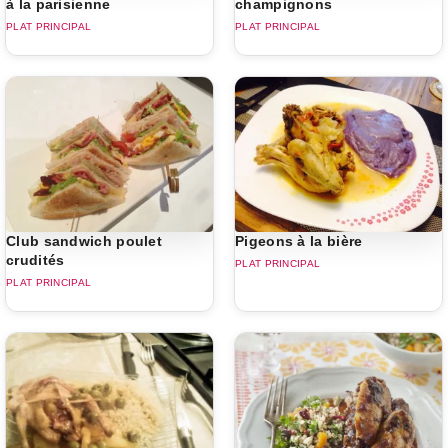
à la parisienne
champignons
PLAT PRINCIPAL
PLAT PRINCIPAL
Club sandwich poulet
Pigeons à la bière
crudités
PLAT PRINCIPAL
PLAT PRINCIPAL