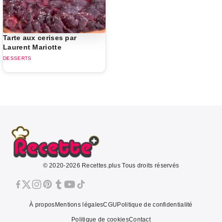
Tarte aux cerises par
Laurent Mariotte
DESSERTS
© 2020-2026 Recettes.plus Tous droits réservés
À propos
Mentions légales
CGU
Politique de confidentialité
Politique de cookies
Contact