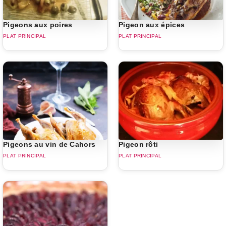
Pigeons aux poires
Pigeon aux épices
PLAT PRINCIPAL
PLAT PRINCIPAL
Pigeons au vin de Cahors
Pigeon rôti
PLAT PRINCIPAL
PLAT PRINCIPAL