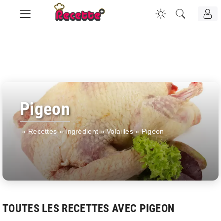
Pigeon
»
Recettes
»
Ingrédient
»
Volailles
»
Pigeon
TOUTES LES RECETTES AVEC PIGEON