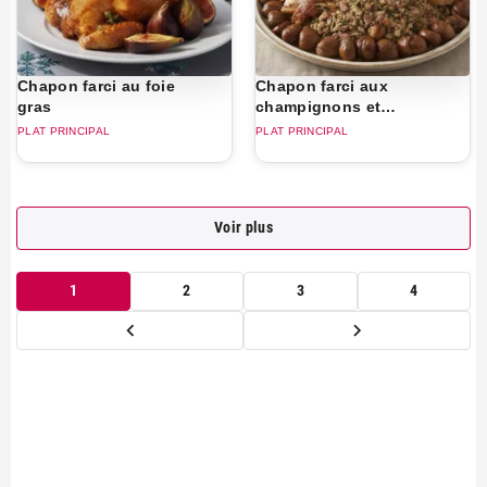
Chapon farci au foie
Chapon farci aux
gras
champignons et
châtaignes
PLAT PRINCIPAL
PLAT PRINCIPAL
Voir plus
1
2
3
4