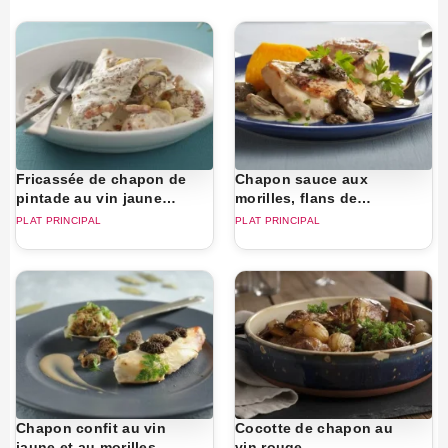
Fricassée de chapon de
Chapon sauce aux
pintade au vin jaune
morilles, flans de
d’Arbois
potiron
PLAT PRINCIPAL
PLAT PRINCIPAL
Chapon confit au vin
Cocotte de chapon au
jaune et au morilles
vin rouge