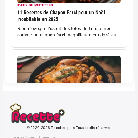
IDÉES DE RECETTES
11 Recettes de Chapon Farci pour un Noël
Inoubliable en 2025
Rien n'évoque l'esprit des fêtes de fin d'année
comme un chapon farci magnifiquement doré qui
trône au centre de la table. Ces volailles
généreuses, préparés avec soin et farcis
d'ingrédients délicats, transforment chaque repas
festif en moment
CUISSON
Cuisson Rôti Chapon Farci au Four: La Recette
© 2020-2026 Recettes.plus Tous droits réservés
Parfaite