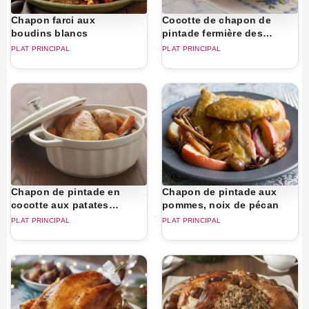
Chapon farci aux
Cocotte de chapon de
boudins blancs
pintade fermière des
landes aux abricots
PLAT PRINCIPAL
PLAT PRINCIPAL
secs et au miel
Chapon de pintade en
Chapon de pintade aux
cocotte aux patates
pommes, noix de pécan
douces vanillées
PLAT PRINCIPAL
PLAT PRINCIPAL