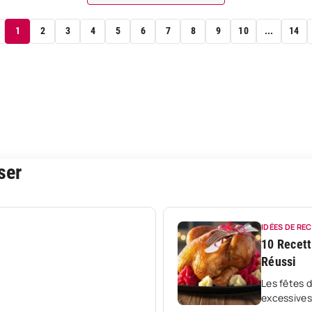
1
2
3
4
5
6
7
8
9
10
...
14
ser
IDÉES DE RE
10 Recet
Réussi
Les fêtes 
excessives