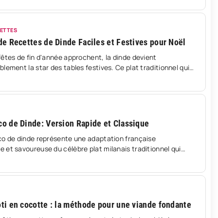
s sans exploser votre budget . Préparer un repas de Noël
tout en respectant ses finances
CETTES
de Recettes de Dinde Faciles et Festives pour Noël
fêtes de fin d'année approchent, la dinde devient
lement la star des tables festives. Ce plat traditionnel qui
familles et amis autour d'un repas convivial mérite toute
tion, mais il n'est pas nécessaire de
o de Dinde: Version Rapide et Classique
co de dinde représente une adaptation française
 et savoureuse du célèbre plat milanais traditionnel qui
 l'origine des jarrets de veau braisés longuement dans une
te parfumée. Cette recette familiale
ti en cocotte : la méthode pour une viande fondante