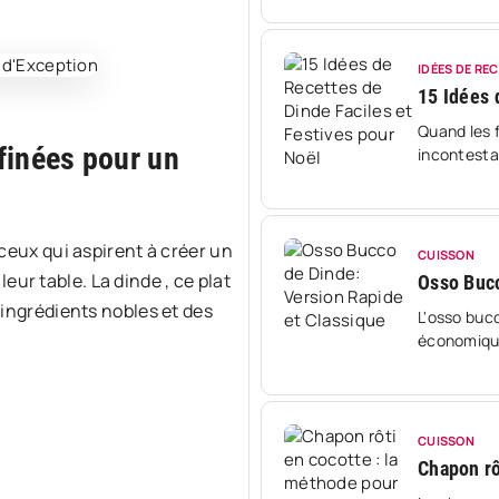
savoureuse
mémorable 
IDÉES DE RE
15 Idées 
Quand les 
finées pour un
incontestab
rassemble 
notre atten
ceux qui aspirent à créer un
CUISSON
r table. La dinde , ce plat
Osso Bucc
ingrédients nobles et des
L'osso buc
économique
utilisait à
sauce toma
CUISSON
Chapon rô