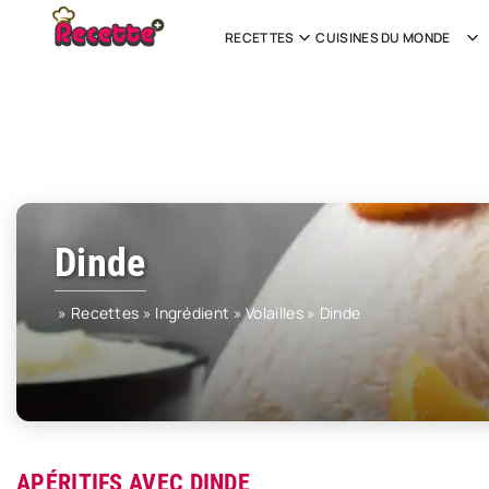
RECETTES
CUISINES DU MONDE
Dinde
»
Recettes
»
Ingrédient
»
Volailles
»
Dinde
APÉRITIFS AVEC DINDE