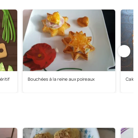
ritif
Bouchées à la reine aux poireaux
Cake 