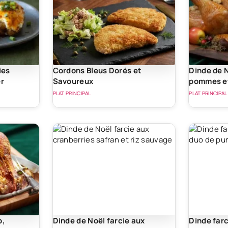
ies
Cordons Bleus Dorés et
Dinde de N
er
Savoureux
pommes et
chère
PLAT PRINCIPAL
PLAT PRINCIPAL
o,
Dinde de Noël farcie aux
Dinde far