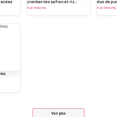
glacées
cranberries safran et riz
duo de pu
sauvage
PLAT PRINCIPAL
PLAT PRINCIPAL
les,
Voir plus