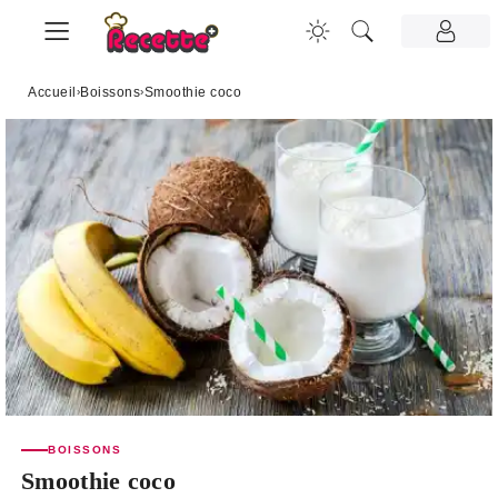
Accueil
›
Boissons
›
Smoothie coco
BOISSONS
Smoothie coco