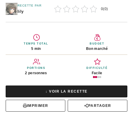
RECETTE PAR
0
(
0
)
lily
TEMPS TOTAL
BUDGET
5 min
Bon marché
PORTIONS
DIFFICULTÉ
2 personnes
Facile
↓ VOIR LA RECETTE
IMPRIMER
PARTAGER