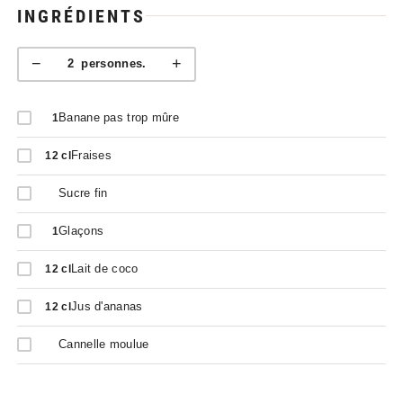
INGRÉDIENTS
−
+
2
personnes.
Banane pas trop mûre
1
Fraises
12
cl
Sucre fin
Glaçons
1
Lait de coco
12
cl
Jus d'ananas
12
cl
Cannelle moulue