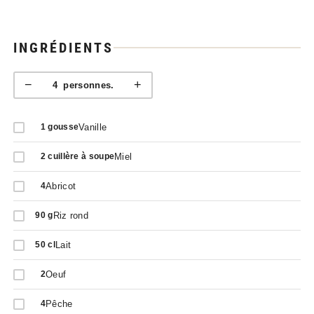
INGRÉDIENTS
−
+
4
personnes.
Vanille
1
gousse
Miel
2
cuillère à soupe
Abricot
4
Riz rond
90
g
Lait
50
cl
Oeuf
2
Pêche
4