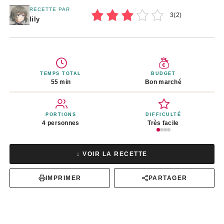
RECETTE PAR
3
(
2
)
lily
TEMPS TOTAL
BUDGET
55 min
Bon marché
PORTIONS
DIFFICULTÉ
4 personnes
Très facile
↓ VOIR LA RECETTE
IMPRIMER
PARTAGER