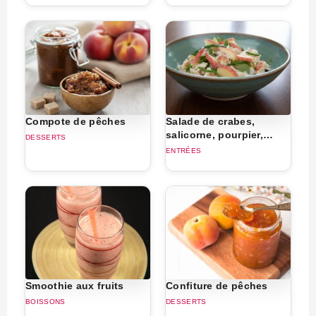
Compote de pêches
Salade de crabes,
salicorne, pourpier,
DESSERTS
herbes et pêches
ENTRÉES
Smoothie aux fruits
Confiture de pêches
BOISSONS
DESSERTS