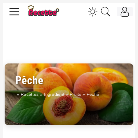
Pêche
»
Recettes
»
Ingrédient
»
Fruits
»
Pêche