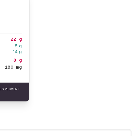
22 g
5 g
14 g
8 g
180 mg
LES PEUVENT