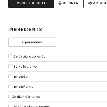
↓ VOIR LA RECETTE
IMPRIMER
PARTAG
INGRÉDIENTS
−
+
2
personnes.
Vinaigre de xérès
10
cl
Huile d'olive
15
cl
Sel
1
pincée
Poivre
1
pincée
Lait d'amande
30
cl
Amandes en poudre
150
g