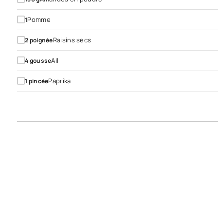
Pomme
1
Raisins secs
2
poignée
Ail
4
gousse
Paprika
1
pincée