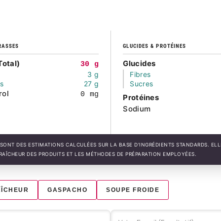
RASSES
GLUCIDES & PROTÉINES
Total)
Glucides
30 g
3 g
Fibres
és
27 g
Sucres
rol
0 mg
Protéines
Sodium
SONT DES ESTIMATIONS CALCULÉES SUR LA BASE D'INGRÉDIENTS STANDARDS. EL
FRAÎCHEUR DES PRODUITS ET LES MÉTHODES DE PRÉPARATION EMPLOYÉES.
AÎCHEUR
GASPACHO
SOUPE FROIDE