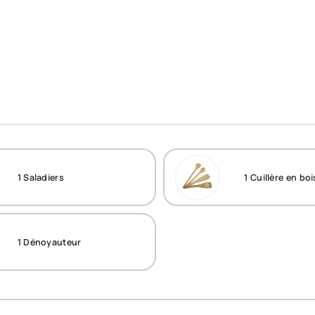
1
Saladiers
1
Cuillère en boi
1
Dénoyauteur