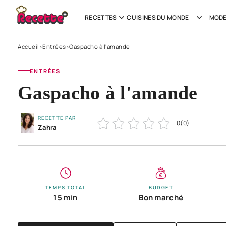
RECETTES
CUISINES DU MONDE
MODE
Accueil
Entrées
Gaspacho à l'amande
›
›
ENTRÉES
Gaspacho à l'amande
RECETTE PAR
0
(
0
)
Zahra
TEMPS TOTAL
BUDGET
15 min
Bon marché