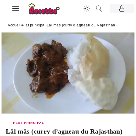
Accueil
›
Plat principal
›
Lāl mās (curry d’agneau du Rajasthan)
PLAT PRINCIPAL
Lāl mās (curry d’agneau du Rajasthan)