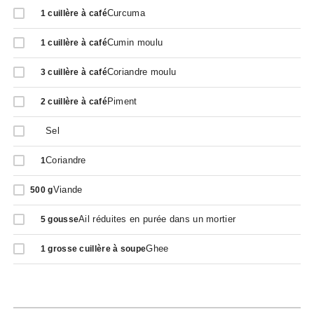
Curcuma
1
cuillère à café
Cumin moulu
1
cuillère à café
Coriandre moulu
3
cuillère à café
Piment
2
cuillère à café
Sel
Coriandre
1
Viande
500
g
Ail réduites en purée dans un mortier
5
gousse
Ghee
1
grosse cuillère à soupe