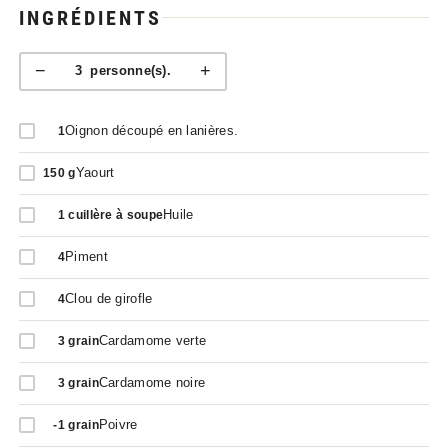
INGRÉDIENTS
−
+
3
personne(s).
Oignon découpé en lanières.
1
Yaourt
150
g
Huile
1
cuillère à soupe
Piment
4
Clou de girofle
4
Cardamome verte
3
grain
Cardamome noire
3
grain
Poivre
-1
grain