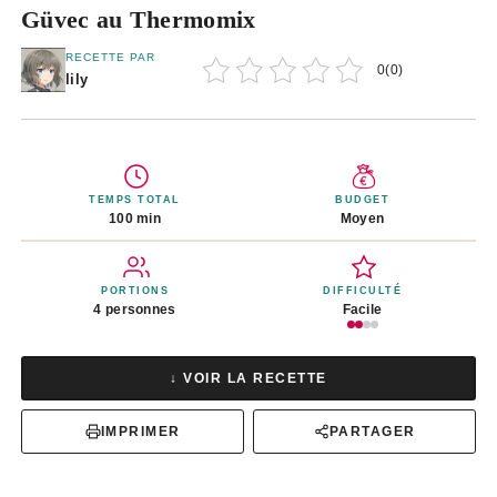
Güvec au Thermomix
RECETTE PAR
0
(
0
)
lily
TEMPS TOTAL
BUDGET
100 min
Moyen
PORTIONS
DIFFICULTÉ
4 personnes
Facile
↓ VOIR LA RECETTE
IMPRIMER
PARTAGER