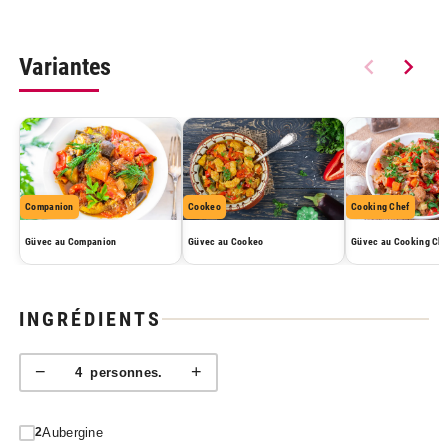
Variantes
Companion
Cookeo
Cooking Chef
Güvec au Companion
Güvec au Cookeo
Güvec au Cooking Che
INGRÉDIENTS
−
+
4
personnes.
Aubergine
2