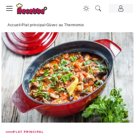
Accueil
›
Plat principal
›
Güvec au Thermomix
PLAT PRINCIPAL