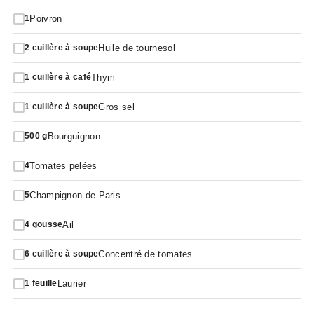
Poivron
1
Huile de tournesol
2
cuillère à soupe
Thym
1
cuillère à café
Gros sel
1
cuillère à soupe
Bourguignon
500
g
Tomates pelées
4
Champignon de Paris
5
Ail
4
gousse
Concentré de tomates
6
cuillère à soupe
Laurier
1
feuille