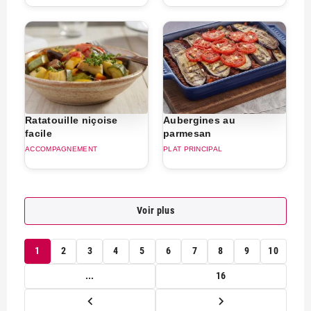
Ratatouille niçoise
Aubergines au
facile
parmesan
ACCOMPAGNEMENT
PLAT PRINCIPAL
Voir plus
1
2
3
4
5
6
7
8
9
10
...
16