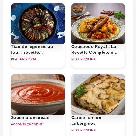
Tian de légumes au
Couscous Royal : La
four : recette
Recette Complète et
provençale simple et
Généreuse
PLAT PRINCIPAL
PLAT PRINCIPAL
savoureuse
Sauce provençale
Cannelloni en
aubergines
ACCOMPAGNEMENT
PLAT PRINCIPAL