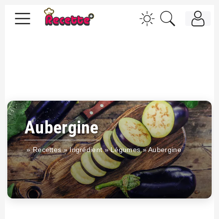
Aubergine
»
Recettes
»
Ingrédient
»
Légumes
»
Aubergine