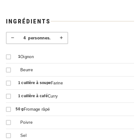
INGRÉDIENTS
−
+
4
personnes.
Oignon
1
Beurre
Farine
1
cuillère à soupe
Curry
1
cuillère à café
Fromage râpé
50
g
Poivre
Sel