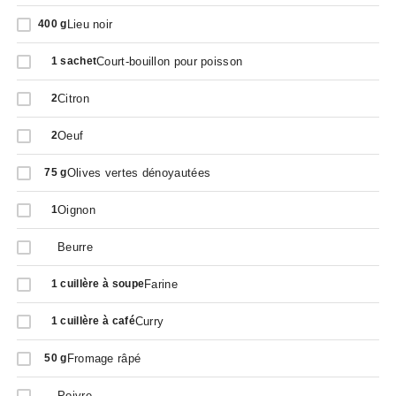
Lieu noir
400
g
Court-bouillon pour poisson
1
sachet
Citron
2
Oeuf
2
Olives vertes dénoyautées
75
g
Oignon
1
Beurre
Farine
1
cuillère à soupe
Curry
1
cuillère à café
Fromage râpé
50
g
Poivre