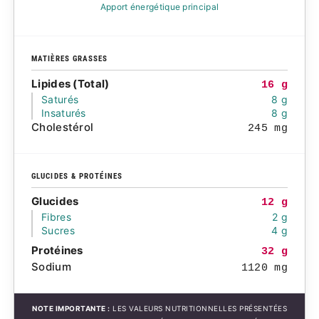
Apport énergétique principal
MATIÈRES GRASSES
Lipides (Total)
16 g
Saturés
8 g
Insaturés
8 g
Cholestérol
245 mg
GLUCIDES & PROTÉINES
Glucides
12 g
Fibres
2 g
Sucres
4 g
Protéines
32 g
Sodium
1120 mg
NOTE IMPORTANTE :
LES VALEURS NUTRITIONNELLES PRÉSENTÉES