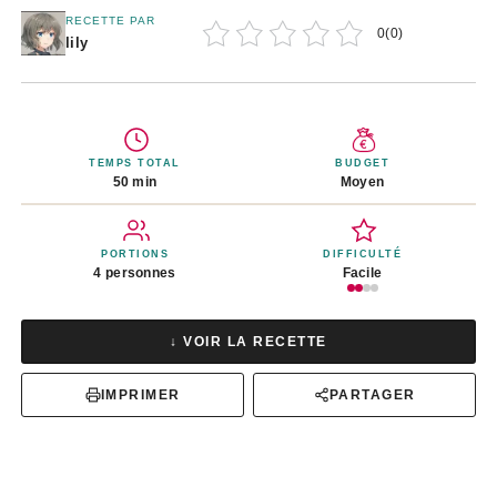
RECETTE PAR
0
(
0
)
lily
TEMPS TOTAL
BUDGET
50 min
Moyen
PORTIONS
DIFFICULTÉ
4 personnes
Facile
↓ VOIR LA RECETTE
IMPRIMER
PARTAGER