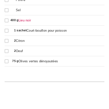
Sel
Lieu noir
400
g
Court-bouillon pour poisson
1
sachet
Citron
2
Oeuf
2
Olives vertes dénoyautées
75
g