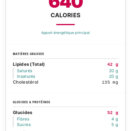
640
CALORIES
Apport énergétique principal
MATIÈRES GRASSES
Lipides (Total)
42 g
Saturés
20 g
Insaturés
20 g
Cholestérol
135 mg
GLUCIDES & PROTÉINES
Glucides
52 g
Fibres
4 g
Sucres
5 g