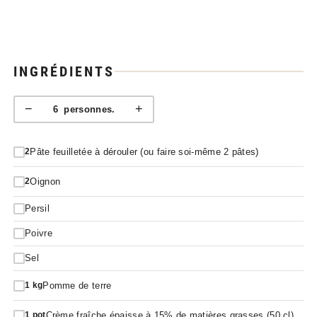
INGRÉDIENTS
−
+
6
personnes.
Pâte feuilletée à dérouler (ou faire soi-même 2 pâtes)
2
Oignon
2
Persil
Poivre
Sel
Pomme de terre
1
kg
Crème fraîche épaisse à 15% de matières grasses (50 cl)
1
pot