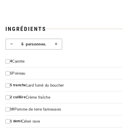
INGRÉDIENTS
−
+
6
personnes.
Carotte
4
Poireau
1
Lard fumé du boucher
5
tranche
Crème fraîche
2
cuillère
Pomme de terre farineuses
10
Céleri rave
1
demi