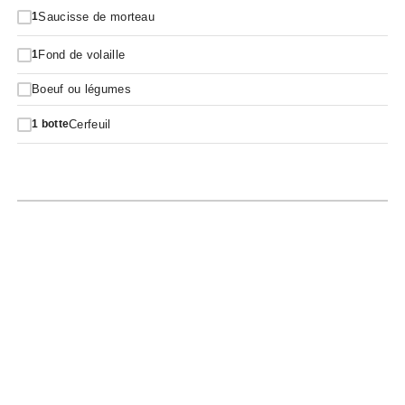
Saucisse de morteau
1
Fond de volaille
1
Boeuf ou légumes
Cerfeuil
1
botte