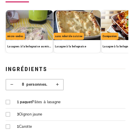
micro-ondes
sans robot de cuisine
Companion
Lasagnes à la bolognaise au micro-ondes
Lasagne à la bolognaise
INGRÉDIENTS
−
+
8
personnes.
Pâtes à lasagne
1
paquet
Oignon jaune
3
Carotte
1