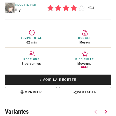
RECETTE PAR
4
(
1
)
lily
TEMPS TOTAL
BUDGET
62 min
Moyen
PORTIONS
DIFFICULTÉ
8 personnes
Moyenne
↓ VOIR LA RECETTE
IMPRIMER
PARTAGER
Variantes