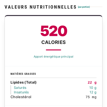
VALEURS NUTRITIONNELLES
(par portion)
520
CALORIES
Apport énergétique principal
MATIÈRES GRASSES
Lipides (Total)
22 g
Saturés
10 g
Insaturés
12 g
Cholestérol
75 mg