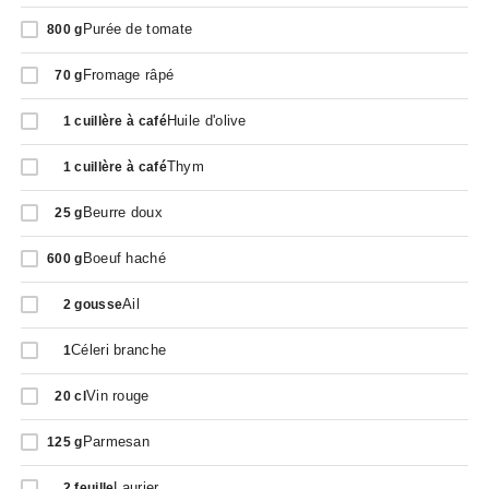
Purée de tomate
800
g
Fromage râpé
70
g
Huile d'olive
1
cuillère à café
Thym
1
cuillère à café
Beurre doux
25
g
Boeuf haché
600
g
Ail
2
gousse
Céleri branche
1
Vin rouge
20
cl
Parmesan
125
g
Laurier
2
feuille