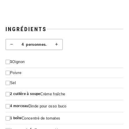
INGRÉDIENTS
−
+
4
personnes.
Oignon
1
Poivre
Sel
Crème fraîche
2
cuillère à soupe
Dinde pour osso buco
4
morceau
Concentré de tomates
1
boîte