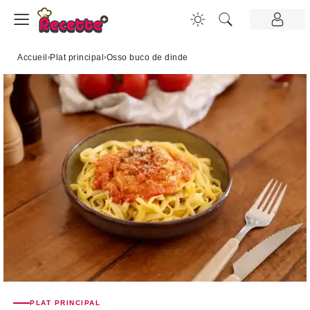
Accueil
›
Plat principal
›
Osso buco de dinde
PLAT PRINCIPAL