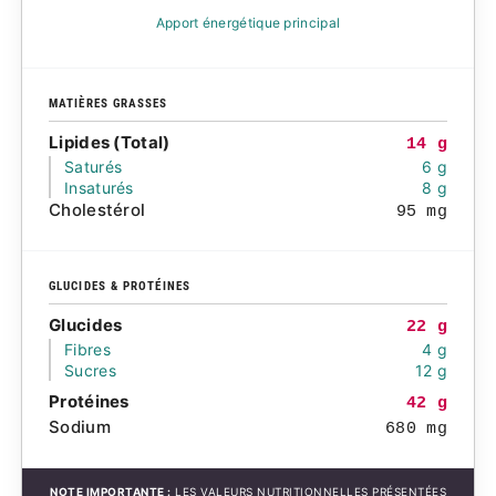
Apport énergétique principal
MATIÈRES GRASSES
Lipides (Total)
14 g
Saturés
6 g
Insaturés
8 g
Cholestérol
95 mg
GLUCIDES & PROTÉINES
Glucides
22 g
Fibres
4 g
Sucres
12 g
Protéines
42 g
Sodium
680 mg
NOTE IMPORTANTE :
LES VALEURS NUTRITIONNELLES PRÉSENTÉES