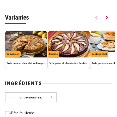
Variantes
Companion
Cookeo
Cooking Chef
Tarte poire et chocolat au Companion
Tarte poire et chocolat au Cookeo
INGRÉDIENTS
−
+
6
personnes.
Pâte feuilletée
1