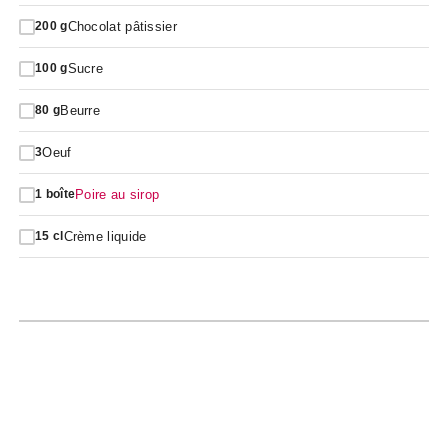
Chocolat pâtissier
200
g
Sucre
100
g
Beurre
80
g
Oeuf
3
Poire au sirop
1
boîte
Crème liquide
15
cl