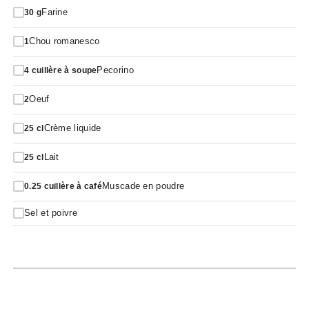
Farine
30
g
Chou romanesco
1
Pecorino
4
cuillère à soupe
Oeuf
2
Crème liquide
25
cl
Lait
25
cl
Muscade en poudre
0.25
cuillère à café
Sel et poivre