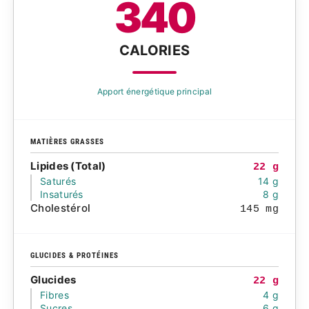
340
CALORIES
Apport énergétique principal
MATIÈRES GRASSES
Lipides (Total)
22 g
Saturés
14 g
Insaturés
8 g
Cholestérol
145 mg
GLUCIDES & PROTÉINES
Glucides
22 g
Fibres
4 g
Sucres
6 g