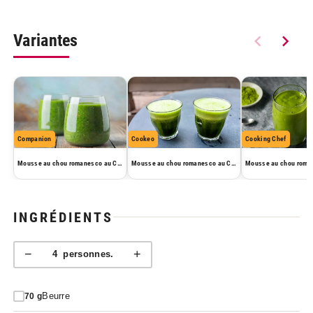
Variantes
Companion
Cookeo
Cooking Chef
Mousse au chou romanesco au Companion
Mousse au chou romanesco au Cookeo
INGRÉDIENTS
−
+
4
personnes.
Beurre
70
g