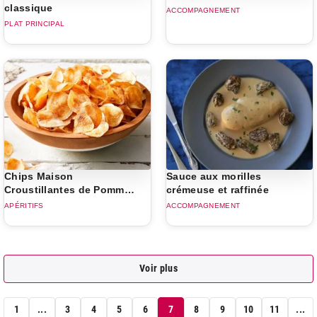
classique
ACCOMPAGNEMENT
PLAT PRINCIPAL
Chips Maison
Sauce aux morilles
Croustillantes de Pommes
crémeuse et raffinée
de Terre
APÉRITIFS
ACCOMPAGNEMENT
Voir plus
1
...
3
4
5
6
7
8
9
10
11
...