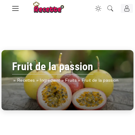
Fruit de la passion
»
Recettes
»
Ingrédient
»
Fruits
»
Fruit de la passion