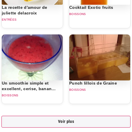
La recette d'amour de
Cocktail Exotic fruits
juliette delacroix
BOISSONS
ENTRÉES
Un smoothie simple et
Punch lillois de Graine
excellent, cerise, banane,
BOISSONS
passion
BOISSONS
Voir plus