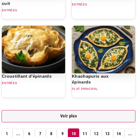
cuit
ENTRÉES
ENTRÉES
Croustillant d'épinards
Khachapuris aux
épinards
ENTRÉES
PLAT PRINCIPAL
Voir plus
1
...
6
7
8
9
10
11
12
13
14
...