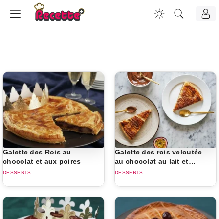
Galette des Rois au
Galette des rois veloutée
chocolat et aux poires
au chocolat au lait et
fruits de la passion
DESSERTS
DESSERTS