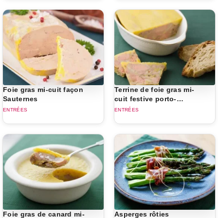
Foie gras mi-cuit façon
Terrine de foie gras mi-
Sauternes
cuit festive porto-
armagnac
ENTRÉES
ENTRÉES
Foie gras de canard mi-
Asperges rôties