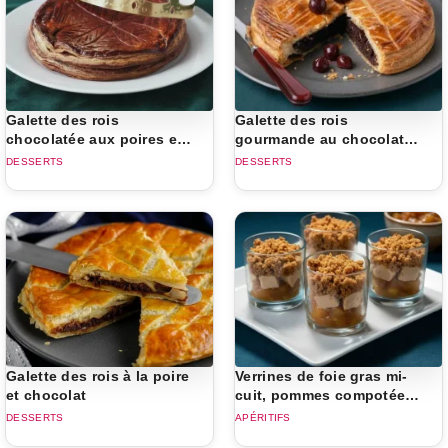
Galette des rois
Galette des rois
chocolatée aux poires et
gourmande au chocolat
amandes
et aux cerises
DESSERTS
DESSERTS
Galette des rois à la poire
Verrines de foie gras mi-
et chocolat
cuit, pommes compotées
et pain d'épices
DESSERTS
APÉRITIFS
croustillant