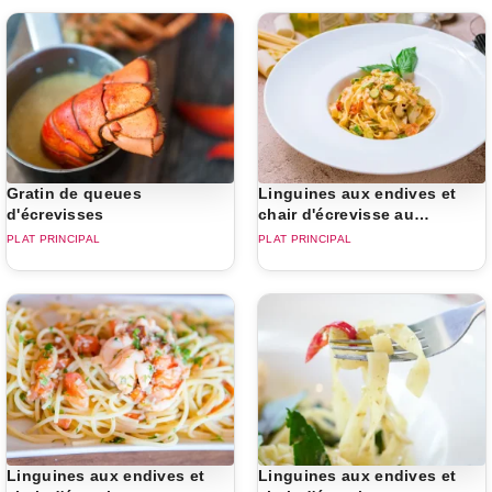
Gratin de queues
Linguines aux endives et
d'écrevisses
chair d'écrevisse au
companion
PLAT PRINCIPAL
PLAT PRINCIPAL
Linguines aux endives et
Linguines aux endives et