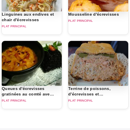
Linguines aux endives et
Mousseline d'écrevisses
chair d'écrevisses
PLAT PRINCIPAL
PLAT PRINCIPAL
Queues d'écrevisses
Terrine de poissons,
gratinées au comté avec
d'écrevisses et
lentilles
d'asperges vertes à la
PLAT PRINCIPAL
PLAT PRINCIPAL
basquaise