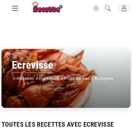
Ecrevisse
»
Recettes
»
Ingrédient
»
Fruits de mer
»
Ecrevisse
TOUTES LES RECETTES AVEC ECREVISSE