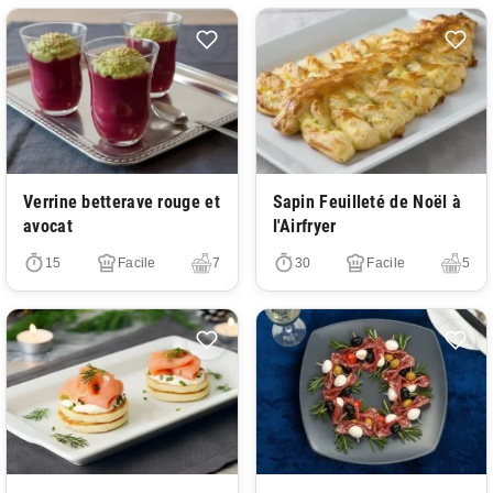
Très facile
Très facile
Verrine betterave rouge et
Sapin Feuilleté de Noël à
avocat
l'Airfryer
15
Facile
7
30
Facile
5
Très facile
Très facile