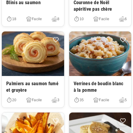
Blinis au saumon
Couronne de Noël
apéritive pas chère
18
Facile
8
10
Facile
6
Très facile
Très facile
Palmiers au saumon fumé
Verrines de boudin blanc
et gruyère
à la pomme
20
Facile
3
35
Facile
5