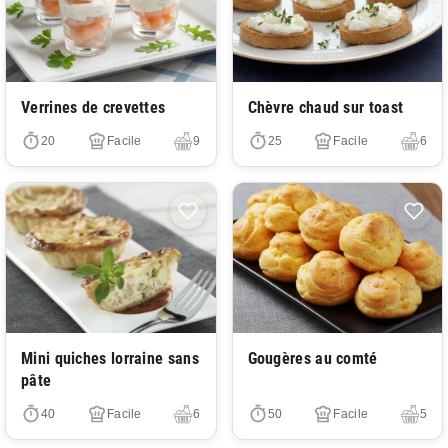
Très facile
Très facile
Verrines de crevettes
Chèvre chaud sur toast
20
Facile
9
25
Facile
6
Très facile
Très facile
Mini quiches lorraine sans
Gougères au comté
pâte
40
Facile
6
50
Facile
5