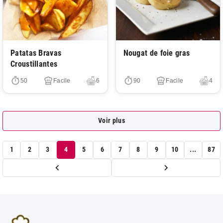
Très facile
Très facile
Patatas Bravas
Nougat de foie gras
Croustillantes
50
Facile
6
90
Facile
4
Voir plus
1
2
3
4
5
6
7
8
9
10
...
87