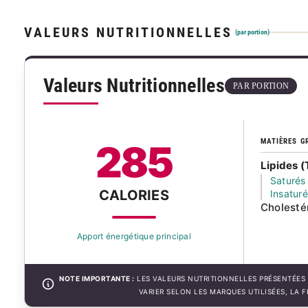
VALEURS NUTRITIONNELLES
(par portion)
Valeurs Nutritionnelles
PAR PORTION
MATIÈRES G
285
Lipides (
Saturés
CALORIES
Insatur
Cholesté
Apport énergétique principal
NOTE IMPORTANTE :
LES VALEURS NUTRITIONNELLES PRÉSENTÉES 
VARIER SELON LES MARQUES UTILISÉES, LA 