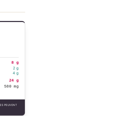
8 g
2 g
4 g
24 g
580 mg
LES PEUVENT