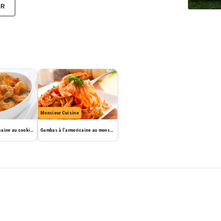
ER
Monsieur Cuisine
Gambas à l'armoricaine au cooking chef
Gambas à l'armoricaine au monsieur cuisine