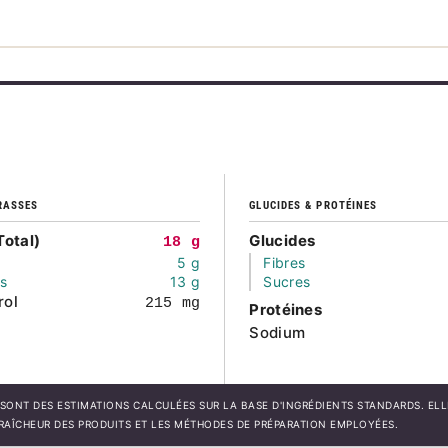
RASSES
GLUCIDES & PROTÉINES
Total)
Glucides
18 g
5 g
Fibres
és
13 g
Sucres
rol
215 mg
Protéines
Sodium
SONT DES ESTIMATIONS CALCULÉES SUR LA BASE D'INGRÉDIENTS STANDARDS. EL
FRAÎCHEUR DES PRODUITS ET LES MÉTHODES DE PRÉPARATION EMPLOYÉES.