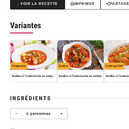
↓ VOIR LA RECETTE
IMPRIMER
PARTAG
Variantes
Companion
Cookeo
Cooking Chef
Gambas à l'armoricaine au companion
Gambas à l'armoricaine au cookeo
INGRÉDIENTS
−
+
4
personnes.