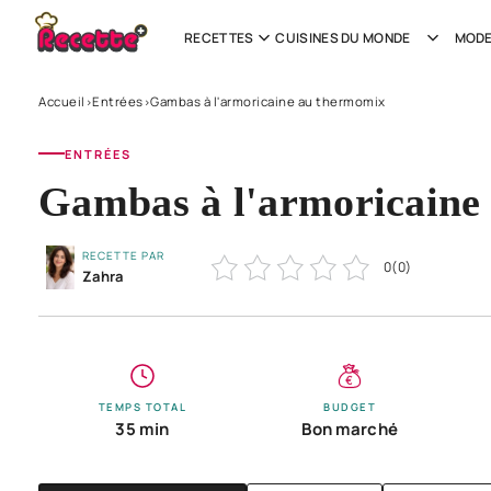
RECETTES
CUISINES DU MONDE
MODE
Accueil
Entrées
Gambas à l'armoricaine au thermomix
›
›
ENTRÉES
Gambas à l'armoricaine
RECETTE PAR
0
(
0
)
Zahra
TEMPS TOTAL
BUDGET
35 min
Bon marché