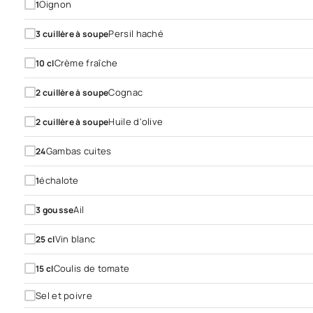
Oignon
1
Persil haché
3
cuillère à soupe
Crème fraîche
10
cl
Cognac
2
cuillère à soupe
Huile d'olive
2
cuillère à soupe
Gambas cuites
24
échalote
1
Ail
3
gousse
Vin blanc
25
cl
Coulis de tomate
15
cl
Sel et poivre