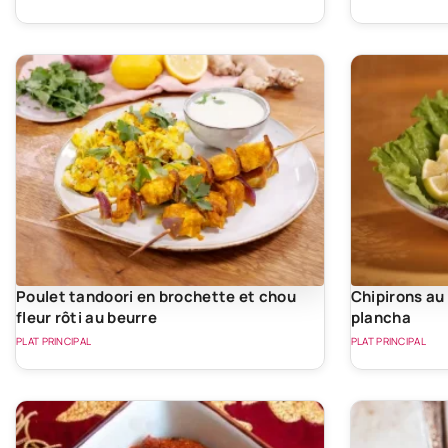
Poulet tandoori en brochette et chou
Chipirons au
fleur rôti au beurre
plancha
PLAT PRINCIPAL
PLAT PRINCIPAL