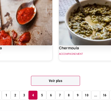
sa
Chermoula
T
ACCOMPAGNEMENT
Voir plus
1
2
3
4
5
6
7
8
9
10
...
16