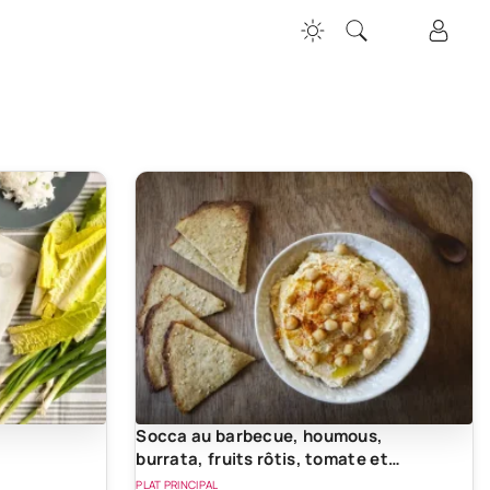
Socca au barbecue, houmous,
burrata, fruits rôtis, tomate et
roquette
PLAT PRINCIPAL