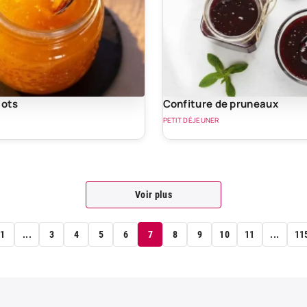
cots
Confiture de pruneaux
PETIT DÉJEUNER
Voir plus
1
...
3
4
5
6
7
8
9
10
11
...
11