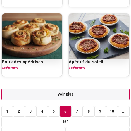
Roulades apéritives
Apéritif du soleil
APÉRITIFS
APÉRITIFS
Voir plus
1
2
3
4
5
6
7
8
9
10
...
161