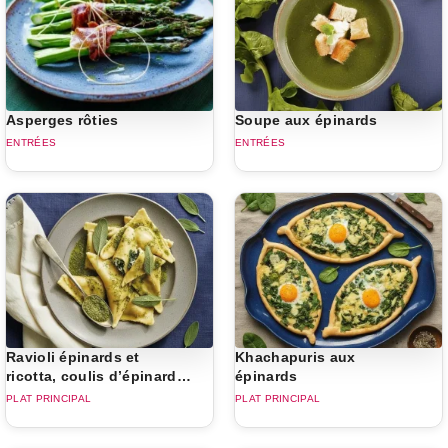
Asperges rôties
Soupe aux épinards
ENTRÉES
ENTRÉES
Ravioli épinards et
Khachapuris aux
ricotta, coulis d’épinard
épinards
et huile de sauge
PLAT PRINCIPAL
PLAT PRINCIPAL