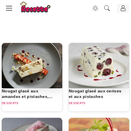
Nougat glacé aux
Nougat glacé aux cerises
amandes et pistaches,
et aux pistaches
coulis aux fruits et au
DESSERTS
DESSERTS
poivre de Cubèbe