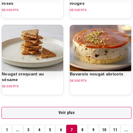
roses
rouges
DESSERTS
DESSERTS
Nougat croquant au
Bavarois nougat abricots
sésame
DESSERTS
DESSERTS
Voir plus
1
...
3
4
5
6
7
8
9
10
11
...