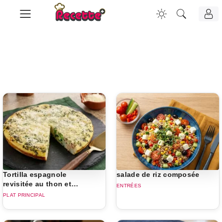
Tortilla espagnole
salade de riz composée
revisitée au thon et
ENTRÉES
rapinis
PLAT PRINCIPAL