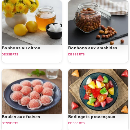
Bonbons au citron
Bonbons aux arachides
DESSERTS
DESSERTS
Boules aux fraises
Berlingots provençaux
DESSERTS
DESSERTS