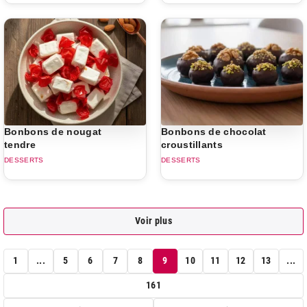
Bonbons de nougat
Bonbons de chocolat
tendre
croustillants
DESSERTS
DESSERTS
Voir plus
1
...
5
6
7
8
9
10
11
12
13
...
161