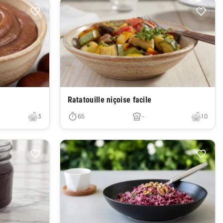
Très facile
Ratatouille niçoise facile
3
65
-
10