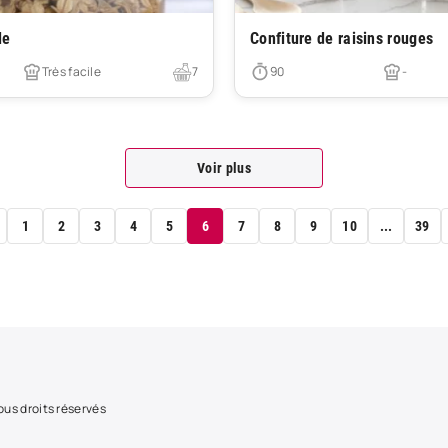
Très facile
le
Confiture de raisins rouges
Très facile
7
90
-
Voir plus
1
2
3
4
5
6
7
8
9
10
...
39
us droits réservés