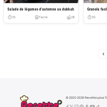
Très facile
Très facile
Salade de légumes d'automne au dukkah
Granola faci
35
Facile
28
30
© 2020-2026 Recettes.plus To