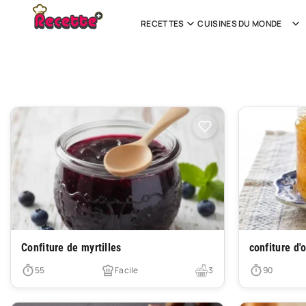
RECETTES
CUISINES DU MONDE
Très facile
Très facile
Confiture de myrtilles
confiture d'
55
Facile
3
90