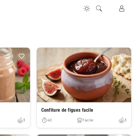
Très facile
Confiture de figues facile
3
40
Facile
3