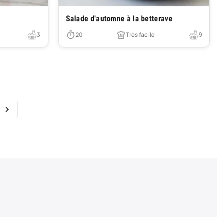
Très facile
Salade d'automne à la betterave
3
20
Très facile
9