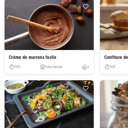
Très facile
Très facile
Crème de marrons facile
Confiture d
105
très facile
4
100