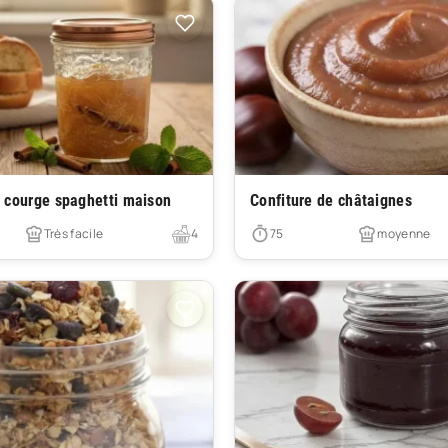
Très facile
e courge spaghetti maison
Confiture de châtaignes
Très facile
4
75
moyenne