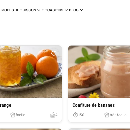
MODES DE CUISSON
OCCASIONS
BLOG
Très facile
orange
Confiture de bananes
facile
4
130
très facile