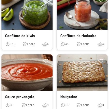
Très facile
Très facile
Confiture de kiwis
Confiture de rhubarbe
150
Facile
4
45
Facile
4
Très facile
Très facile
Sauce provençale
Nougatine
35
Facile
9
15
Facile
3