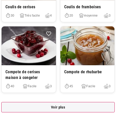
Très facile
Très facile
Coulis de cerises
Coulis de framboises
30
Très facile
4
20
moyenne
3
Très facile
Très facile
Compote de cerises
Compote de rhubarbe
maison à congeler
40
Facile
3
45
Facile
3
Voir plus