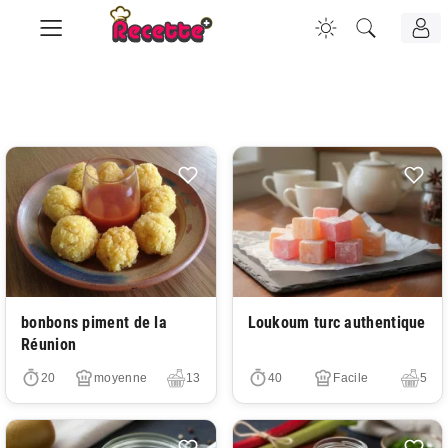
Très facile
Très facile
bonbons piment de la
Loukoum turc authentique
Réunion
20
moyenne
13
40
Facile
5