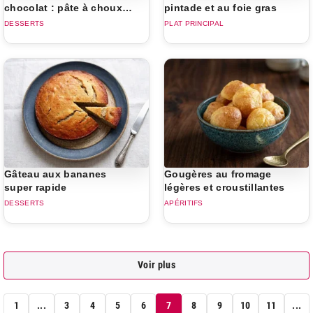
chocolat : pâte à choux,
pintade et au foie gras
crème et ganache
DESSERTS
PLAT PRINCIPAL
Gâteau aux bananes
Gougères au fromage
super rapide
légères et croustillantes
DESSERTS
APÉRITIFS
Voir plus
1
...
3
4
5
6
7
8
9
10
11
...