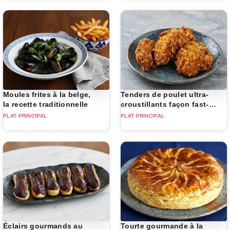
Moules frites à la belge,
Tenders de poulet ultra-
la recette traditionnelle
croustillants façon fast-
food
PLAT PRINCIPAL
PLAT PRINCIPAL
Éclairs gourmands au
Tourte gourmande à la