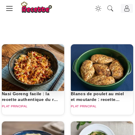
Nasi Goreng facile : la
Blancs de poulet au miel
recette authentique du riz
et moutarde : recette
frit indonésien
rapide pour le dîner
PLAT PRINCIPAL
PLAT PRINCIPAL