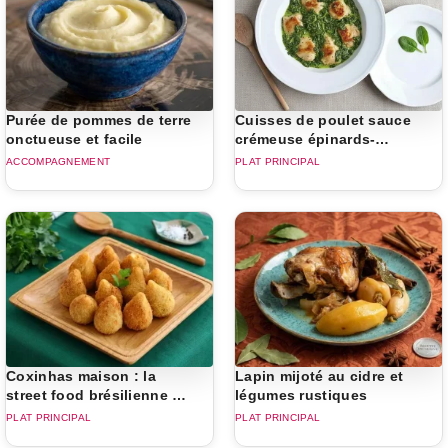
Purée de pommes de terre
Cuisses de poulet sauce
onctueuse et facile
crémeuse épinards-
champignons
ACCOMPAGNEMENT
PLAT PRINCIPAL
Coxinhas maison : la
Lapin mijoté au cidre et
street food brésilienne à
légumes rustiques
portée de main
PLAT PRINCIPAL
PLAT PRINCIPAL