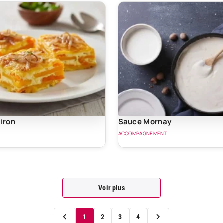
tiron
Sauce Mornay
ACCOMPAGNEMENT
Voir plus
1
2
3
4