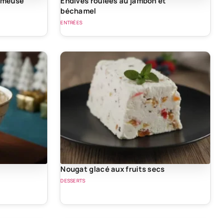
rémeuse
Endives roulées au jambon et
béchamel
ENTRÉES
Nougat glacé aux fruits secs
DESSERTS