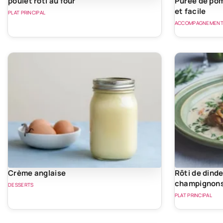
poulet roti au four
Purée de po
et facile
PLAT PRINCIPAL
ACCOMPAGNEMEN
Crème anglaise
Rôti de dind
champignon
DESSERTS
PLAT PRINCIPAL