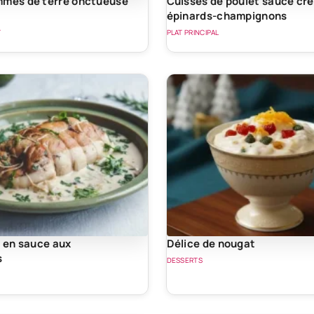
mmes de terre onctueuse
Cuisses de poulet sauce c
épinards-champignons
T
PLAT PRINCIPAL
e en sauce aux
Délice de nougat
s
DESSERTS