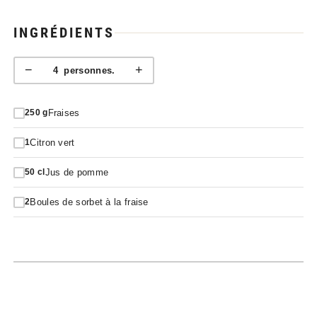
INGRÉDIENTS
−
+
4
personnes.
Fraises
250
g
Citron vert
1
Jus de pomme
50
cl
Boules de sorbet à la fraise
2