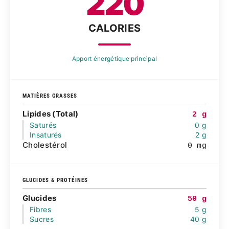
220
CALORIES
Apport énergétique principal
MATIÈRES GRASSES
Lipides (Total)
2 g
Saturés
0 g
Insaturés
2 g
Cholestérol
0 mg
GLUCIDES & PROTÉINES
Glucides
50 g
Fibres
5 g
Sucres
40 g