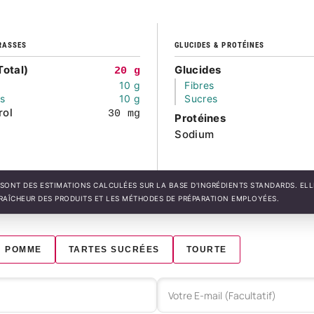
RASSES
GLUCIDES & PROTÉINES
Total)
Glucides
20 g
10 g
Fibres
és
10 g
Sucres
rol
30 mg
Protéines
Sodium
SONT DES ESTIMATIONS CALCULÉES SUR LA BASE D'INGRÉDIENTS STANDARDS. EL
FRAÎCHEUR DES PRODUITS ET LES MÉTHODES DE PRÉPARATION EMPLOYÉES.
POMME
TARTES SUCRÉES
TOURTE