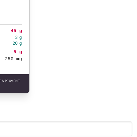
45 g
3 g
20 g
5 g
250 mg
LES PEUVENT