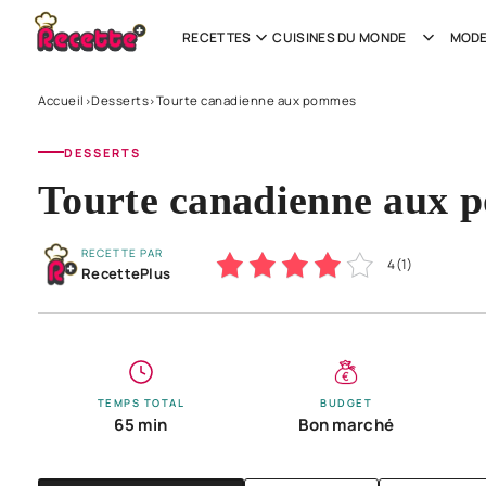
RECETTES
CUISINES DU MONDE
MODE
Accueil
Desserts
Tourte canadienne aux pommes
›
›
DESSERTS
Tourte canadienne aux
RECETTE PAR
4
(
1
)
RecettePlus
TEMPS TOTAL
BUDGET
65 min
Bon marché