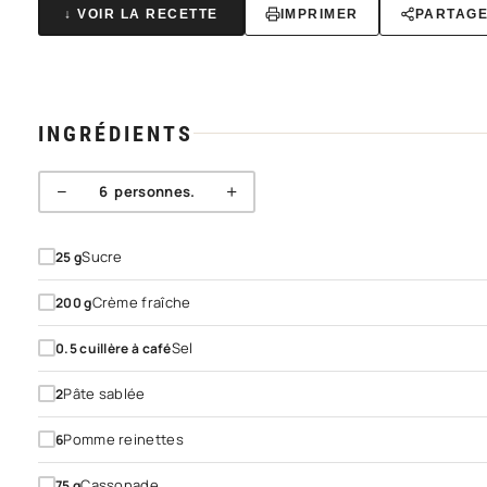
↓ VOIR LA RECETTE
IMPRIMER
PARTAG
INGRÉDIENTS
−
+
6
personnes.
Sucre
25
g
Crème fraîche
200
g
Sel
0.5
cuillère à café
Pâte sablée
2
Pomme reinettes
6
Cassonade
75
g