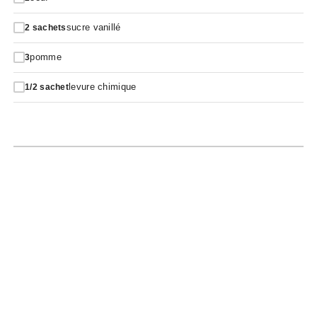
sucre vanillé
2
sachets
pomme
3
levure chimique
1/2
sachet