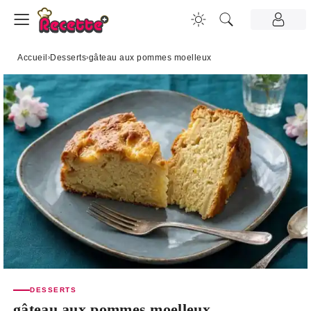
Accueil
›
Desserts
›
gâteau aux pommes moelleux
DESSERTS
gâteau aux pommes moelleux