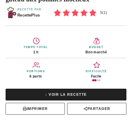
RECETTE PAR
5
(
1
)
RecettePlus
TEMPS TOTAL
BUDGET
1 h
Bon marché
PORTIONS
DIFFICULTÉ
6 parts
Facile
↓ VOIR LA RECETTE
IMPRIMER
PARTAGER