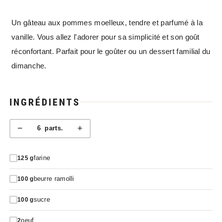
Un gâteau aux pommes moelleux, tendre et parfumé à la
vanille. Vous allez l'adorer pour sa simplicité et son goût
réconfortant. Parfait pour le goûter ou un dessert familial du
dimanche.
INGRÉDIENTS
−
+
6
parts.
farine
125
g
beurre ramolli
100
g
sucre
100
g
oeuf
2