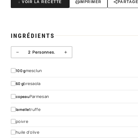
↓ VOIR LA RECETTE
IMPRIMER
PARTAG
INGRÉDIENTS
−
+
2
Personnes.
mesclun
100
g
bresaola
60
g
Parmesan
copeau
truffe
lamelle
poivre
huile d'olive