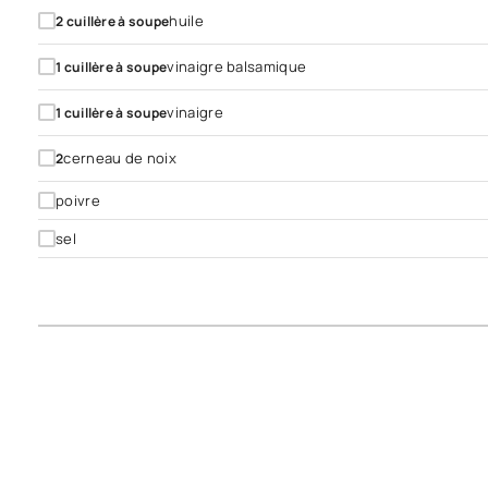
huile
2
cuillère à soupe
vinaigre balsamique
1
cuillère à soupe
vinaigre
1
cuillère à soupe
cerneau de noix
2
poivre
sel