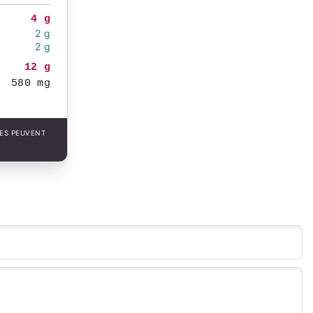
4 g
2 g
2 g
12 g
580 mg
LES PEUVENT