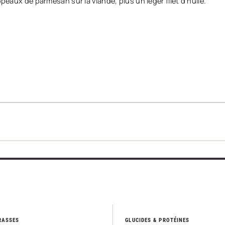
opeaux de parmesan sur la viande, plus un léger filet d’huile.
RASSES
GLUCIDES & PROTÉINES