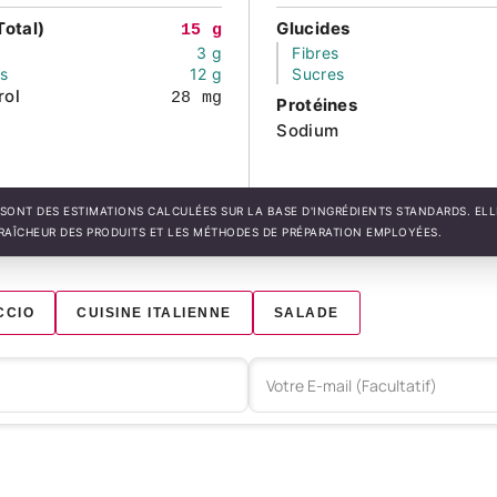
Total)
Glucides
15 g
3 g
Fibres
és
12 g
Sucres
rol
28 mg
Protéines
Sodium
SONT DES ESTIMATIONS CALCULÉES SUR LA BASE D'INGRÉDIENTS STANDARDS. EL
FRAÎCHEUR DES PRODUITS ET LES MÉTHODES DE PRÉPARATION EMPLOYÉES.
CCIO
CUISINE ITALIENNE
SALADE