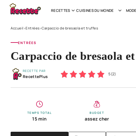
RECETTES
CUISINES DU MONDE
MODE
Accueil
Entrées
Carpaccio de bresaola et truffes
›
›
ENTRÉES
Carpaccio de bresaola et
RECETTE PAR
5
(
2
)
RecettePlus
TEMPS TOTAL
BUDGET
15 min
assez cher