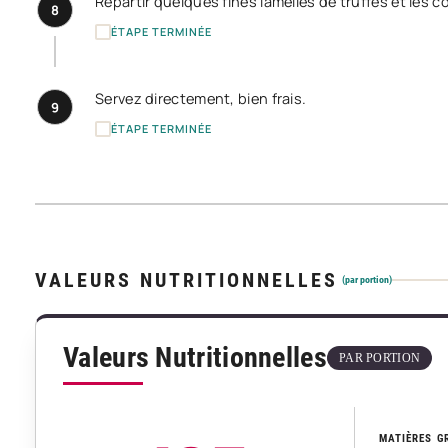
Répartir quelques fines lamelles de truffes et les c
8
ÉTAPE TERMINÉE
Servez directement, bien frais.
9
ÉTAPE TERMINÉE
VALEURS NUTRITIONNELLES
(par portion)
Valeurs Nutritionnelles
PAR PORTION
MATIÈRES G