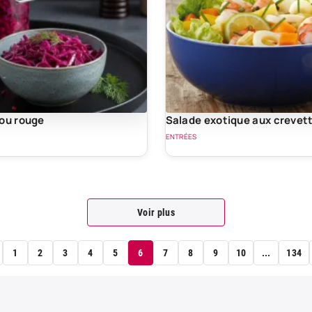
ou rouge
Salade exotique aux crevet
ENTRÉES
Voir plus
1
2
3
4
5
6
7
8
9
10
...
134