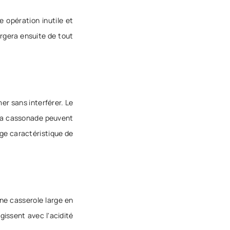
 opération inutile et
argera ensuite de tout
mer sans interférer. Le
u la cassonade peuvent
uge caractéristique de
une casserole large en
gissent avec l'acidité