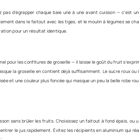
 pas d'égrapper chaque baie une à une avant cuisson — c'est une
tement dans le faitout avec les tiges, et le moulin à légumes se ch
tion pour un résultat identique.
nel pour les confitures de groseille — il laisse le goût du fruit s'expri
 puisque la groseille en contient déjà suffisamment. Le sucre roux o
lisée et une couleur plus foncée qui masque un peu la belle robe ro
sson sans brûler les fruits. Choisissez un faitout à fond épais, ou 
ntrer le jus rapidement. Évitez les récipients en aluminium qui réa