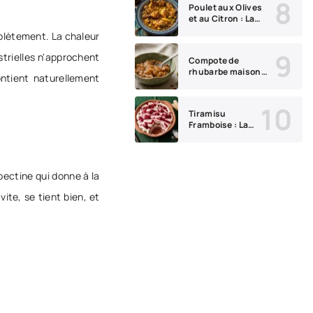
Poulet aux Olives
Occasions
et au Citron : La
Recette de Tajine
mplètement. La chaleur
Parfumée qui
Transforme un
strielles n'approchent
Compote de
Simple Repas en
rhubarbe maison
Festin
ontient naturellement
facile : recette
acidulée et
parfaite
Tiramisu
Framboise : La
Recette
Crémeuse et
Acidulée que Vous
Allez Refaire
 pectine qui donne à la
Encore et Encore
ite, se tient bien, et