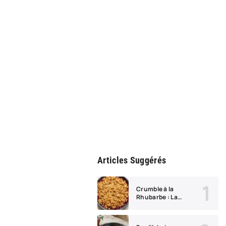
Articles Suggérés
Crumble à la
Rhubarbe : La
Recette Maison
Croustillante qui
Réveille les