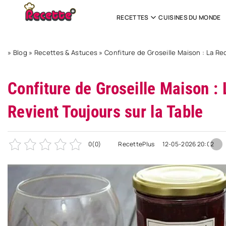
RECETTES
CUISINES DU MONDE
»
Blog
»
Recettes & Astuces
»
Confiture de Groseille Maison : La Re
Confiture de Groseille Maison : 
Revient Toujours sur la Table
0
(0)
RecettePlus
12-05-2026 20:02