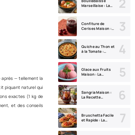
Bouillabaisse
Papilles
Marseillaise : La
Vraie Recette
Traditionnelle
Confiture de
Cerises Maison :
La Recette
Authentique qui
Sent Bon l'Été
Quiche au Thon et
à la Tomate :
Recette Facile
Maison
Glace aux Fruits
Maison : La
é après — tellement la
Recette Fraîche et
Facile que Tout le
tit piquant naturel qui
Monde Adore
Sangria Maison :
ions exactes (1 kg de
La Recette
Traditionnelle
ment, et des conseils
Espagnole Facile
et Fruitée
Bruschetta Facile
et Rapide : La
Recette Italienne
Inratable pour
Toutes les