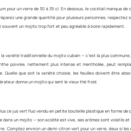
rhum pour un verre de 30 à 35 cl. En dessous, le cocktail manque de
us préparez une grande quantité pour plusieurs personnes, respectez 
it souvent un mojito trop fort et peu agréable à boire rapidement.
 variété traditionnelle du mojito cubain — c'est la plus commune, 
nthe poivrée, nettement plus intense et mentholée, peut rempl
. Quelle que soit la variété choisie, les feuilles doivent être abs
gérateur donne un mojito qui sent le vieux thé froid.
us ce jus vert fluo vendu en petite bouteille plastique en forme de c
ans un mojito — son acidité est vive, ses arômes sont volatils et s
rre. Comptez environ un demi-citron vert pour un verre, deux si les 