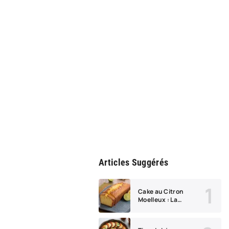
Articles Suggérés
Cake au Citron
Moelleux : La
Recette Inratable
qui Réussit à Tous
les Coups