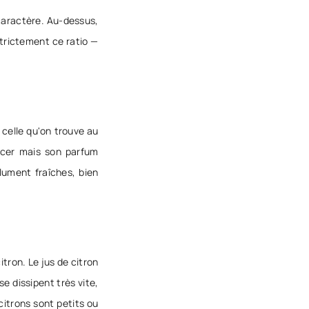
 caractère. Au-dessus,
strictement ce ratio —
celle qu'on trouve au
acer mais son parfum
olument fraîches, bien
itron. Le jus de citron
e dissipent très vite,
citrons sont petits ou