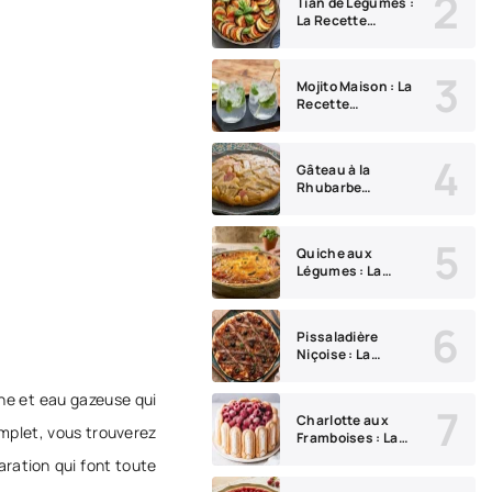
Tian de Légumes :
La Recette
Provençale Facile
qui Sent Bon l'Été
Mojito Maison : La
Recette
Traditionnelle
Cubaine et ses
Variantes
Gâteau à la
Rhubarbe
Renversé : La
Recette Rustique
et Caramélisée qui
Quiche aux
Épate à Tous les
Légumes : La
Coups
Recette Facile et
Gourmande
Pissaladière
Niçoise : La
Recette
Authentique aux
nne et eau gazeuse qui
Oignons Confits
Charlotte aux
et Anchois
omplet, vous trouverez
Framboises : La
Recette Maison
aration qui font toute
Élégante et Facile