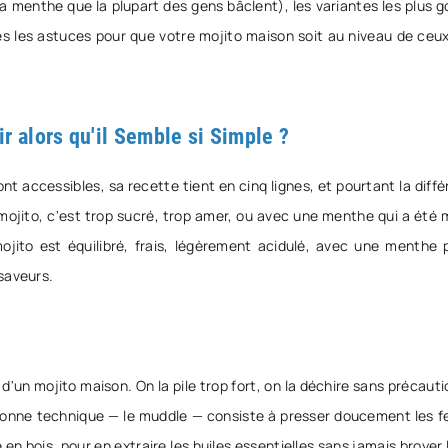
a menthe que la plupart des gens bâclent), les variantes les plus 
es les astuces pour que votre mojito maison soit au niveau de ceux
ir alors qu'il Semble si Simple ?
ont accessibles, sa recette tient en cinq lignes, et pourtant la diff
jito, c'est trop sucré, trop amer, ou avec une menthe qui a été m
ojito est équilibré, frais, légèrement acidulé, avec une menthe
saveurs.
 d'un mojito maison. On la pile trop fort, on la déchire sans précaut
a bonne technique — le muddle — consiste à presser doucement les fe
e en bois, pour en extraire les huiles essentielles sans jamais broyer l