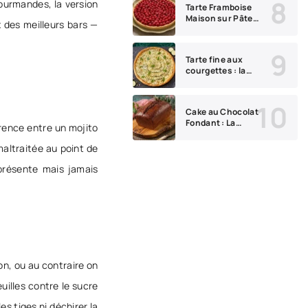
gourmandes, la version
Tarte Framboise
Maison sur Pâte
 des meilleurs bars —
Sablée Facile et
Élégante
Tarte fine aux
courgettes : la
recette facile,
croustillante et
parfaite
Cake au Chocolat
Fondant : La
érence entre un mojito
Recette Intense
au Chocolat Noir
altraitée au point de
et Nutella qui
Devient Vite un
 présente mais jamais
Incontournable
ion, ou au contraire on
uilles contre le sucre
es tiges ni déchirer la