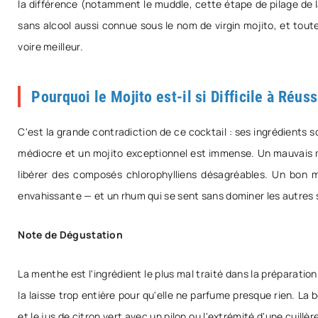
la différence (notamment le muddle, cette étape de pilage de l
sans alcool aussi connue sous le nom de virgin mojito, et tout
voire meilleur.
Pourquoi le Mojito est-il si Difficile à Réuss
C'est la grande contradiction de ce cocktail : ses ingrédients s
médiocre et un mojito exceptionnel est immense. Un mauvais mo
libérer des composés chlorophylliens désagréables. Un bon m
envahissante — et un rhum qui se sent sans dominer les autres 
Note de Dégustation
La menthe est l'ingrédient le plus mal traité dans la préparation
la laisse trop entière pour qu'elle ne parfume presque rien. L
et le jus de citron vert avec un pilon ou l'extrémité d'une cuillèr