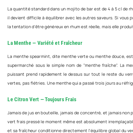
La quantité standard dans un mojito de bar est de 4 à 5 cl de 
il devient difficile à équilibrer avec les autres saveurs. Si vo
la tentation d'être généreux en rhum est réelle, mais elle produ
La Menthe — Variété et Fraîcheur
La menthe spearmint, dite menthe verte ou menthe douce, est la
supermarché sous le simple nom de "menthe fraîche". La me
puissant prend rapidement le dessus sur tout le reste du verre
vertes, pas flétries. Une menthe qui a passé trois jours au réfri
Le Citron Vert — Toujours Frais
Jamais de jus en bouteille, jamais de concentré, et jamais non pl
vert frais pressé le moment même est absolument irremplaçable d
et sa fraîcheur conditionne directement l'équilibre global du ve