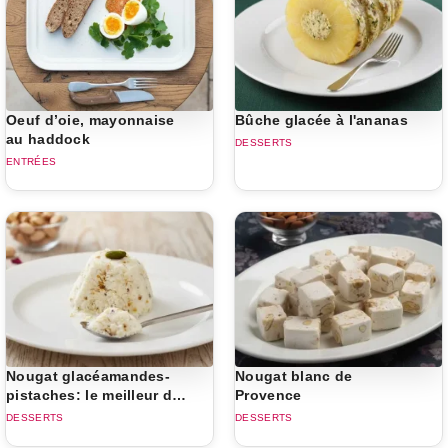
Oeuf d’oie, mayonnaise
Bûche glacée à l'ananas
au haddock
DESSERTS
ENTRÉES
Nougat glacéamandes-
Nougat blanc de
pistaches: le meilleur de
Provence
Noël
DESSERTS
DESSERTS