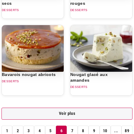
secs
rouges
DESSERTS
DESSERTS
Bavarois nougat abricots
Nougat glacé aux
amandes
DESSERTS
DESSERTS
Voir plus
1
2
3
4
5
6
7
8
9
10
...
89