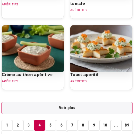
tomate
APÉRITIFS
APÉRITIFS
Crème au thon apéritive
Toast aperitif
APÉRITIFS
APÉRITIFS
Voir plus
1
2
3
4
5
6
7
8
9
10
...
89