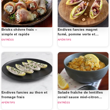
Bricks chèvre frais –
Endives farcies magret
simple et rapide
fumé, pomme verte et
noisettes grillées
ENTRÉES
APÉRITIFS
Endives farcies au thon et
Salade fraîche de lentilles
fromage frais
corail sauce miel-citron
au curry
APÉRITIFS
ENTRÉES