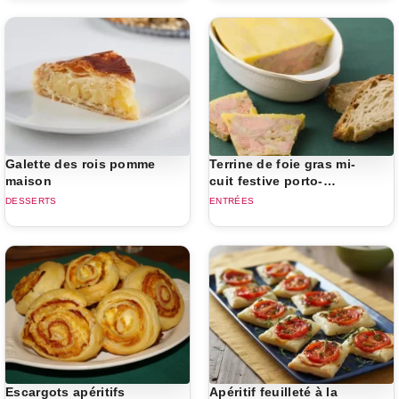
Galette des rois pomme
Terrine de foie gras mi-
maison
cuit festive porto-
armagnac
DESSERTS
ENTRÉES
Escargots apéritifs
Apéritif feuilleté à la