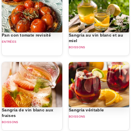
Pan con tomate revisité
Sangria au vin blanc et au
miel
ENTRÉES
BOISSONS
Sangria de vin blanc aux
Sangria véritable
fraises
BOISSONS
BOISSONS