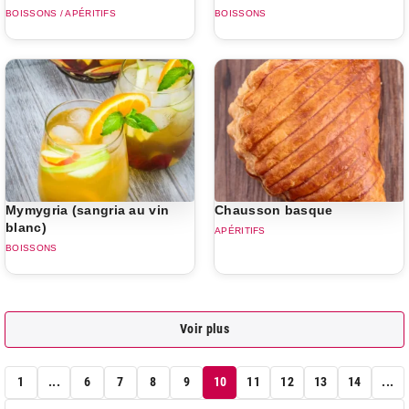
BOISSONS / APÉRITIFS
BOISSONS
Mymygria (sangria au vin
Chausson basque
blanc)
APÉRITIFS
BOISSONS
Voir plus
1
...
6
7
8
9
10
11
12
13
14
...