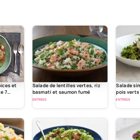
ices et
Salade de lentilles vertes, riz
Salade sim
te 7
basmati et saumon fumé
pois verts
ENTRÉES
ENTRÉES