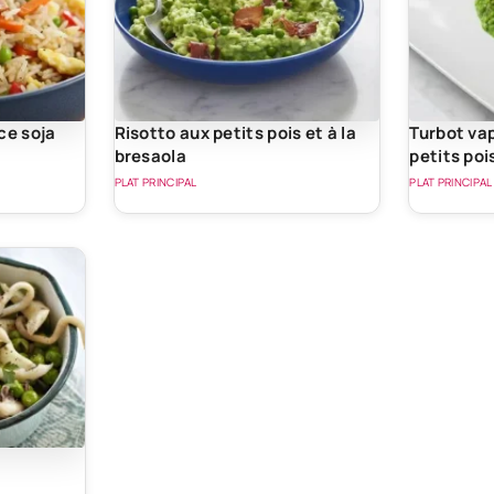
ce soja
Risotto aux petits pois et à la
Turbot vap
bresaola
petits poi
wasabi
PLAT PRINCIPAL
PLAT PRINCIPAL