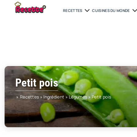
RECETTES
CUISINES DU MONDE
Petit pois
»
Recettes
»
Ingrédient
»
Légumes
»
Petit pois