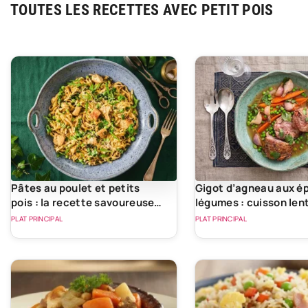
TOUTES LES RECETTES AVEC PETIT POIS
Pâtes au poulet et petits
Gigot d’agneau aux ép
pois : la recette savoureuse
légumes : cuisson len
au pesto de cajou
heures inratable
PLAT PRINCIPAL
PLAT PRINCIPAL