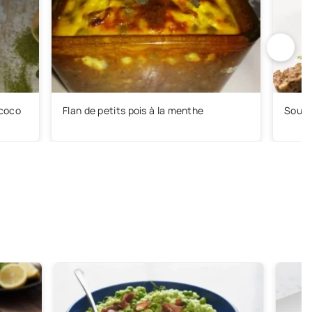
 coco
Flan de petits pois à la menthe
Soupe