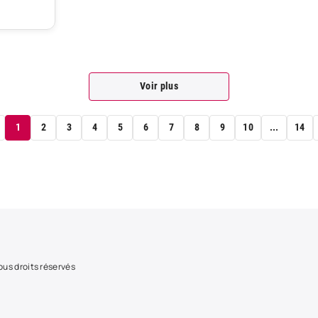
Voir plus
1
2
3
4
5
6
7
8
9
10
...
14
us droits réservés