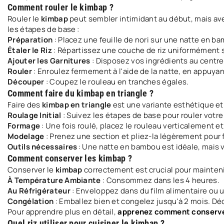
Comment rouler le kimbap ?
Rouler le
kimbap
peut sembler intimidant au début, mais av
les étapes de base :
Préparation
: Placez une feuille de nori sur une natte en b
Étaler le Riz
: Répartissez une couche de riz uniformément sur
Ajouter les Garnitures
: Disposez vos ingrédients au centre 
Rouler
: Enroulez fermement à l'aide de la natte, en appuy
Découper
: Coupez le rouleau en tranches égales.
Comment faire du kimbap en triangle ?
Faire des
kimbap en triangle
est une variante esthétique et
Roulage Initial
: Suivez les étapes de base pour rouler votre
Formage
: Une fois roulé, placez le rouleau verticalement e
Modelage
: Prenez une section et pliez-la légèrement pour 
Outils nécessaires
: Une natte en bambou est idéale, mais v
Comment conserver les kimbap ?
Conserver le
kimbap
correctement est crucial pour mainteni
À Température Ambiante
: Consommez dans les 4 heures.
Au Réfrigérateur
: Enveloppez dans du film alimentaire ou ut
Congélation
: Emballez bien et congelez jusqu'à 2 mois. Dé
Pour apprendre plus en détail,
apprenez comment conserve
Quel riz utiliser pour cuisiner le kimbap ?