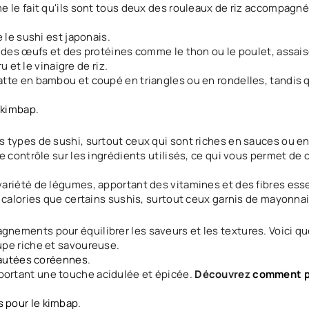
 le fait qu'ils sont tous deux des rouleaux de riz accompagné
 le sushi est japonais.
 des œufs et des protéines comme le thon ou le poulet, assai
 et le vinaigre de riz.
te en bambou et coupé en triangles ou en rondelles, tandis que
 kimbap
.
types de sushi, surtout ceux qui sont riches en sauces ou en 
e contrôle sur les ingrédients utilisés, ce qui vous permet de 
ariété de légumes, apportant des vitamines et des fibres esse
 calories que certains sushis, surtout ceux garnis de mayonna
nements pour équilibrer les saveurs et les textures. Voici q
upe riche et savoureuse.
sautées coréennes
.
portant une touche acidulée et épicée.
Découvrez
comment p
 pour le kimbap
.