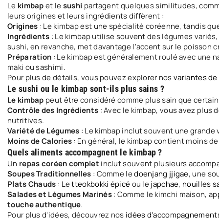
Le
kimbap
et le
sushi
partagent quelques similitudes, comme
leurs origines et leurs ingrédients diffèrent :
Origines
: Le kimbap est une spécialité coréenne, tandis que
Ingrédients
: Le kimbap utilise souvent des légumes variés,
sushi, en revanche, met davantage l'accent sur le poisson cru
Préparation
: Le kimbap est généralement roulé avec une nat
maki ou sashimi.
Pour plus de détails, vous pouvez explorer nos
variantes de
Le sushi ou le kimbap sont-ils plus sains ?
Le kimbap
peut être considéré comme plus sain que certains 
Contrôle des Ingrédients
: Avec le kimbap, vous avez plus d
nutritives.
Variété de Légumes
: Le kimbap inclut souvent une grande v
Moins de Calories
: En général, le kimbap contient moins de
Quels aliments accompagnent le kimbap ?
Un
repas coréen complet
inclut souvent plusieurs accompag
Soupes Traditionnelles
: Comme le
doenjang jjigae
, une so
Plats Chauds
: Le
tteokbokki épicé
ou le
japchae, nouilles 
Salades et Légumes Marinés
: Comme le kimchi maison, ap
touche authentique
.
Pour plus d'idées, découvrez nos
idées d'accompagnements