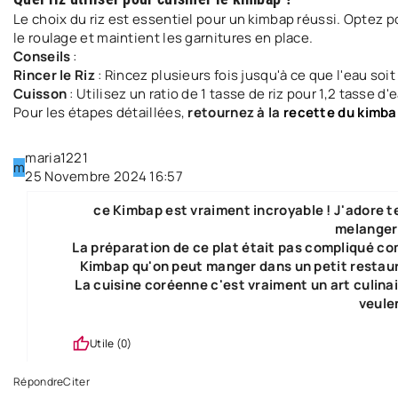
Le choix du riz est essentiel pour un kimbap réussi. Optez po
le roulage et maintient les garnitures en place.
Conseils
:
Rincer le Riz
: Rincez plusieurs fois jusqu'à ce que l'eau soit
Cuisson
: Utilisez un ratio de 1 tasse de riz pour 1,2 tasse 
Pour les étapes détaillées,
retournez à la
recette du kimba
maria1221
m
25 Novembre 2024 16:57
ce Kimbap est vraiment incroyable ! J'adore t
melanger 
La préparation de ce plat était pas compliqué com
Kimbap qu'on peut manger dans un petit restau
La cuisine coréenne c'est vraiment un art culin
veule
Utile (
0
)
Répondre
Citer