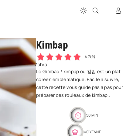
Kimbap
4.7
(9)
Zahra
Le Gimbap / kimpap ou 김밥 est un plat
coréen emblématique, Facile à suivre,
cette recette vous guide pas à pas pour
préparer des rouleaux de kimbap..
50 MIN
MOYENNE