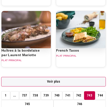
Huîtres à la bordelaise
French Tacos
par Laurent Mariotte
PLAT PRINCIPAL
PLAT PRINCIPAL
Voir plus
1
...
737
738
739
740
741
742
743
744
745
746