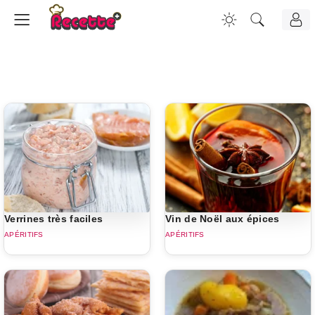
Verrines très faciles
Vin de Noël aux épices
APÉRITIFS
APÉRITIFS