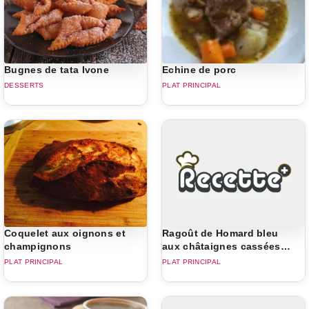
Bugnes de tata Ivone
Echine de porc
DESSERTS
PLAT PRINCIPAL
Coquelet aux oignons et
Ragoût de Homard bleu
champignons
aux châtaignes cassées
du Périgord, Jus crémeux
PLAT PRINCIPAL
PLAT PRINCIPAL
au whisky, poireaux
gallois et asperges dici